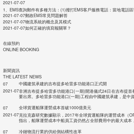
2021-07-07
1、EMS查詢郵件有多種方法：(1)撥打EMS客戶服務電話：當地電話區號+1118
2021-07-07
郵政EMS常見問題解答
2021-07-07
物流系統的概念及其模式
2021-07-07
如何正確的填寫報關單？
在線預約
ONLINE BOOKING
新聞資訊
THE LATEST NEWS
中國建筑承建的吉布提多哈雷多功能港口正式開
07
2021-07
非洲吉布提多哈雷多功能港口(一期)開港儀式24日在吉布提
要出席。多哈雷多功能港口(一期)工程由中國建筑承建，是中
全球貨運船隊運營成本首破1000億美元
07
2021-07
克拉克森研究數據顯示，2017年全球貨運船隊的運營成本（OPE
指出，船隊運營成本中船員工資仍然占全部費用中的最大成本，
冷鏈物流行業的供給側結構性改革
07