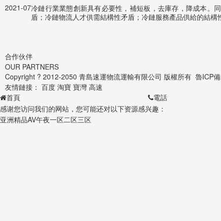
2021-07
冷鏈行業業態創新具有必要性，補短板，去庫存，降成本。
盾；冷鏈物流人才供需結構性矛盾；冷鏈服務產品供給的結構
合作伙伴
OUR PARTNERS
Copyright ? 2012-2050 青島速運物流運輸有限公司 版權所有
魯ICP備
友情鏈接：
百度
淘寶
寶灣
高速
首頁
電話
感谢您访问我们的网站，您可能还对以下资源感兴趣：
亚洲精品AV午夜一区二区三区